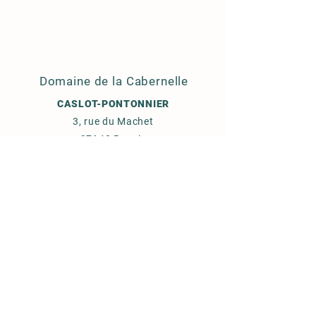
Domaine de la Cabernelle
CASLOT-PONTONNIER
3, rue du Machet
37140 Benais
+33 (0) 2.47.97.84.69