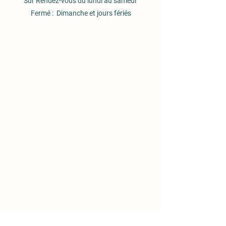
Sur Rendez-vous du lundi au samedi
Fermé : Dimanche et jours fériés
Domaine de la Cabernelle